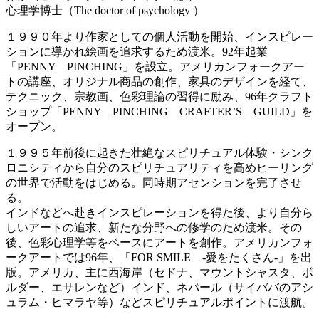
心理学博士（The doctor of psychology ）
１９９０年より作家としての個人活動を開始、インスピレー
ションに導かれ絵画を追求するため渡米。92年起業
「PENNY PINCHING」を設立。アメリカンフォークアー
トの講座、オリジナル商品の創作、家具のデザインを経て、
テクニック、宗教画、色彩理論の習得に励み、96年クラフト
ショップ「PENNY PINCHING CRAFTER’S GUILD」を
オープン。
１９９５年前後に起きた壮絶なスピリチュアル体験・シンク
ロニシティから自分のスピリチュアリティを高めヒーリング
の世界で活動をはじめる。同時期アセンションを完了させ
る。
インドなどへ赴きインスピレーションを得た後、より自分ら
しいアートの追求、新たな分野への修学のため渡米。その
後、色彩心理学等をベースにアートを創作。アメリカンフォ
ークアートでは96年、「FOR SMILE -愛をたくさん-」を出
版。アメリカ、主に西海岸（セドナ、マウントシャスタ、ボ
ルダー、エサレンなど）インド、ネパール（サイババのアシ
ュラム・ヒマラヤ等）などスピリチュアルポイントに渡航。