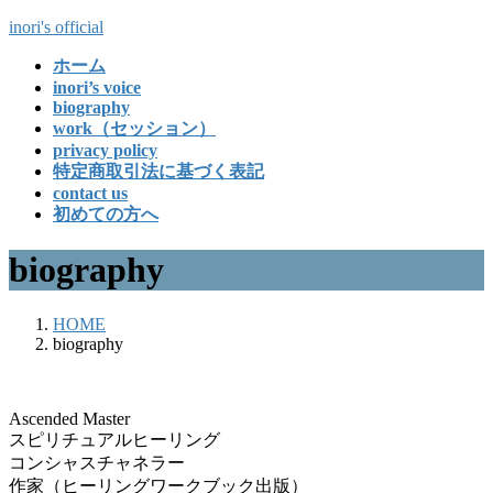
コ
ナ
inori's official
ン
ビ
ホーム
テ
ゲ
inori’s voice
ン
ー
biography
ツ
シ
work（セッション）
へ
ョ
privacy policy
ス
ン
特定商取引法に基づく表記
キ
に
contact us
ッ
移
初めての方へ
プ
動
biography
HOME
biography
Ascended Master
スピリチュアルヒーリング
コンシャスチャネラー
作家（ヒーリングワークブック出版）