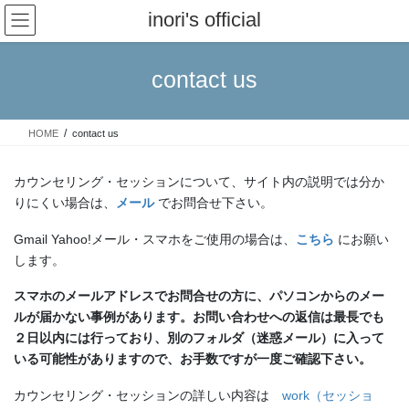
コ
ナ
inori's official
ン
ビ
テ
ゲ
ン
ー
contact us
ツ
シ
へ
ョ
ス
ン
HOME
contact us
キ
に
ッ
移
プ
動
カウンセリング・セッションについて、サイト内の説明では分か
りにくい場合は、
メール
でお問合せ下さい。
Gmail Yahoo!メール・スマホをご使用の場合は、
こちら
にお願い
します。
スマホのメールアドレスでお問合せの方に、パソコンからのメー
ルが届かない事例があります。お問い合わせへの返信は最長でも
２日以内には行っており、別のフォルダ（迷惑メール）に入って
いる可能性がありますので、お手数ですが一度ご確認下さい。
カウンセリング・セッションの詳しい内容は
work（セッショ