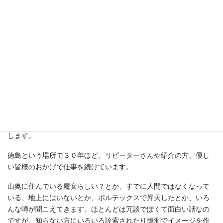
た。ここ数年でサイトのアプリケーションが数回バージョンアッ
プされておりまして、スルーしていたら触ったことのない機能で
「検索エンジンを拒否する設定」になっておりました。検索にヒ
ットしないはずです。私はスマホでも時々謎の設定で脱力するこ
とがあるのですが・・・今回はしょんぼりしました。
徳島 いのりさん ２つのワードから見つけて、セッションの申
し込みを下さった方々に「探すのが大変だった」とお聞きして、
サイト更新の不手際に気づきました。本当に申し訳ありません。
自分を検索することはなく、SEO対策もなしで、サイトがあれば
必要な方には繋がると思っておりました。特に隠れていたわけで
はないのですが、意図せずに不親切な感じになったことをお詫び
します。
徳島という場所で３０年ほど、リピーターさんや紹介の方、優し
い皆様のおかげで仕事を続けています。
山奥に住んでいる魔女らしい？とか、すでに人間ではなくなって
いる、地上にはいないとか、ボルテックスで昇天したとか、いろ
んな噂が聞こえてきます。ほとんどは冗談でぽくて面白い話なの
ですが、知らない方にいろいろ詮索されたり憶測でイメージを作